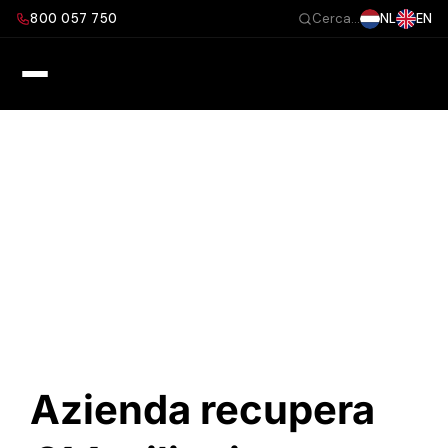
Salta
800 057 750
NL
EN
Cerca...
al
contenuto
Azienda recupera