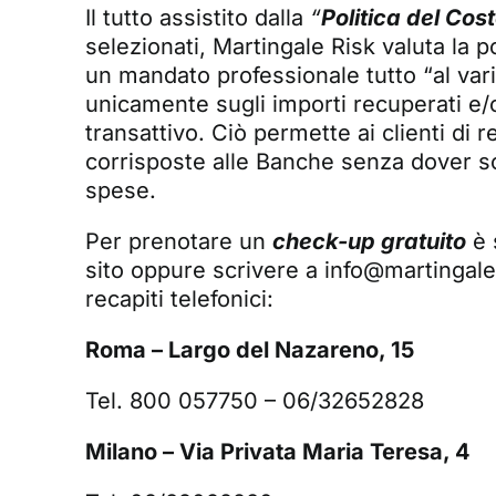
Il tutto assistito dalla
“
Politica del Cos
selezionati, Martingale Risk valuta la po
un mandato professionale tutto “al var
unicamente sugli importi recuperati e/o
transattivo. Ciò permette ai clienti d
corrisposte alle Banche senza dover so
spese.
Per prenotare un
check-up gratuito
è 
sito
oppure scrivere a
info@martingale
recapiti telefonici:
Roma – Largo del Nazareno, 15
Tel. 800 057750 – 06/32652828
Milano – Via Privata Maria Teresa, 4