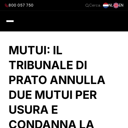
Salta
800 057 750
NL
EN
Cerca...
al
contenuto
MUTUI: IL
TRIBUNALE DI
PRATO ANNULLA
DUE MUTUI PER
USURA E
CONDANNA LA