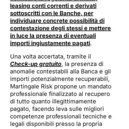
leasing conti correnti e derivati
sottoscritti con le Banche, per
individuare concrete possibilità di
contestazione degli stessi e mettere
in luce la presenza di eventuali
importi ingiustamente pagati
.
Una volta accertata, tramite il
Check-up gratuito
, la presenza di
anomalie contestabili alla Banca e gli
importi potenzialmente recuperabili,
Martingale Risk propone un mandato
professionale finalizzato al recupero
di tutto quanto illegittimamente
pagato, facendo leva sulle migliori
competenze professionali tecniche e
legali disponibili presso la propria