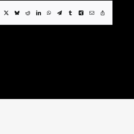
acebook
X
Bluesky
Reddit
LinkedIn
WhatsApp
Telegram
Tumblr
Xing
Email
Copy
Link