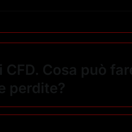
 CFD. Cosa può fare
e perdite?
ove
gole
i
D.