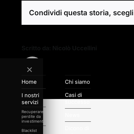
Co
pu
Condividi questa storia, scegli
fa
un
in
pe
re
le
pe
Scritto da:
Nicolò Uccellini
✕
Home
Chi siamo
Casi di
I nostri
successo
servizi
Recuperare
News
perdite da
investimento
Dicono di
Blacklist