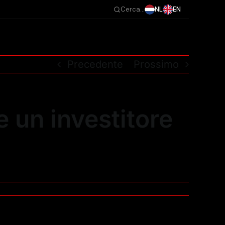
NL
EN
Cerca...
Precedente
Prossimo
 un investitore