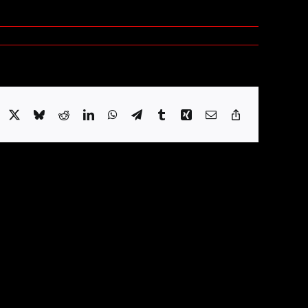
acebook
X
Bluesky
Reddit
LinkedIn
WhatsApp
Telegram
Tumblr
Xing
Email
Copy
Link