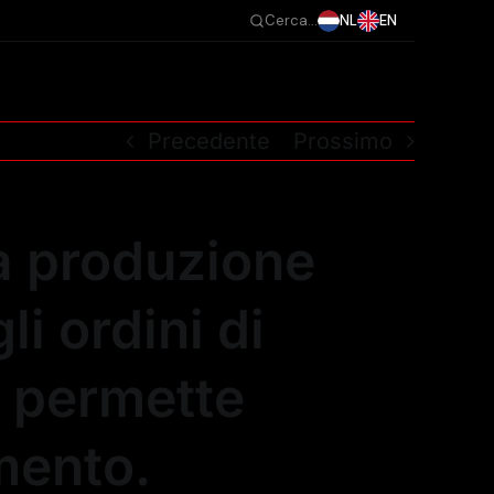
NL
EN
Cerca...
Precedente
Prossimo
a produzione
i ordini di
o permette
imento.