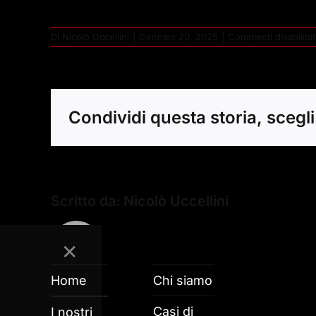
Di
Nicolò Uccellini
|
Gennaio 20, 2025
|
Commenti disabilitat
Condividi questa storia, scegli
Scritto da:
Nicolò Uccellini
✕
Home
Chi siamo
Casi di
I nostri