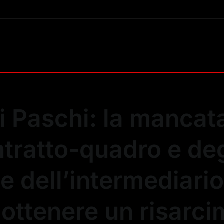
i Paschi: la mancat
ntratto-quadro e degl
e dell’intermediari
i ottenere un risarc