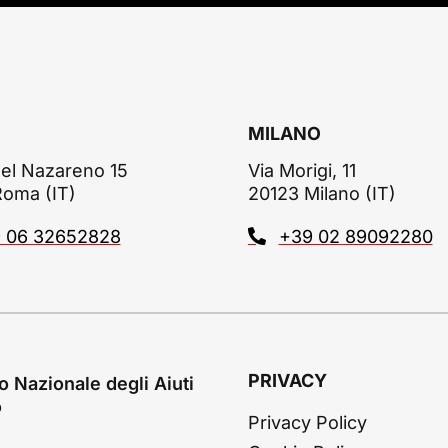
risarcimento.
MILANO
el Nazareno 15
Via Morigi, 11
Roma (IT)
20123 Milano (IT)
 06 32652828
+39 02 89092280
PRIVACY
o Nazionale degli Aiuti
o
Privacy Policy