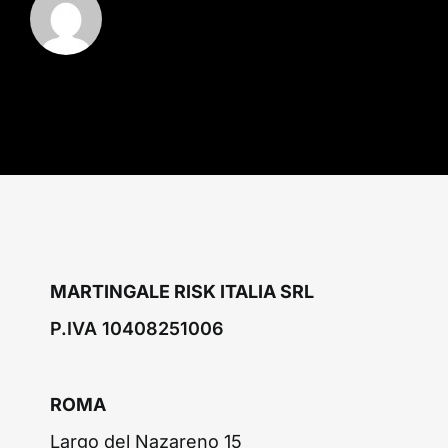
31
luglio
2024
MARTINGALE RISK ITALIA SRL
P.IVA 10408251006
ROMA
Largo del Nazareno 15