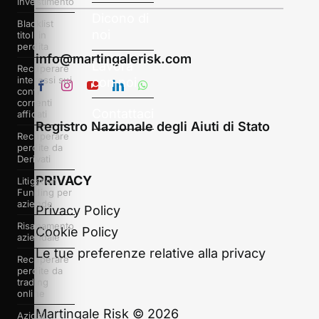
investimento
Dicono di
Blacklist
noi
titoli in
perdita
info@martingalerisk.com
Lavora
Recuperare
interessi sui
con noi
conti
correnti
Contattaci
affidati
Registro Nazionale degli Aiuti di Stato
Recuperare
perdite da
Derivati
PRIVACY
Litigation
Funding per
aziende
Privacy Policy
Risanamento
Cookie Policy
aziendale
Le tue preferenze relative alla privacy
Recuperare
perdite da
trading
online
Martingale Risk © 2026
Azioni