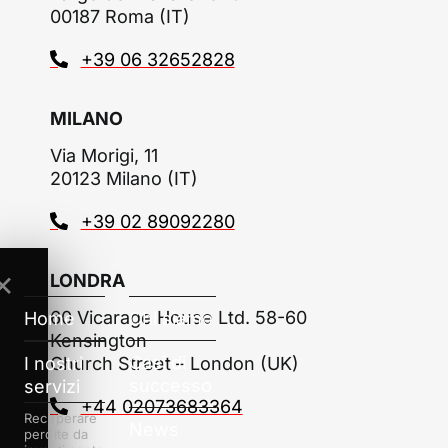
00187 Roma (IT)
+39 06 32652828
MILANO
Via Morigi, 11
20123 Milano (IT)
+39 02 89092280
LONDRA
✕
60 Vicarage House Ltd. 58-60
Home
Chi siamo
Kensington
Casi di
I nostri
Church Street – London (UK)
successo
servizi
+44 02073683364
Recuperare
News
perdite da