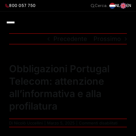
Salta
800 057 750
NL
EN
Cerca...
al
contenuto
Precedente
Prossimo
Obbligazioni Portugal
Telecom: attenzione
all’informativa e alla
profilatura
su
Di
Nicolò Uccellini
|
Marzo 5, 2025
|
Commenti disabilitati
Obbligazi
Portugal