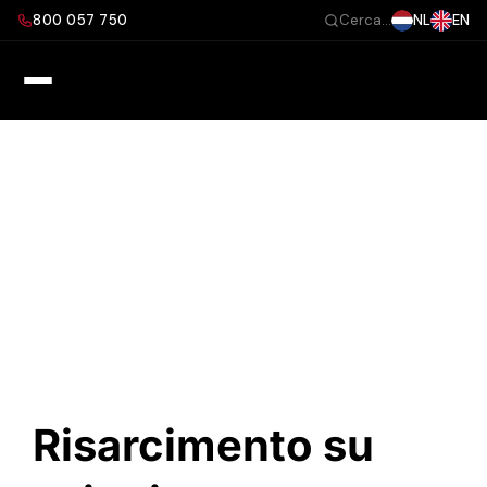
Salta
800 057 750
NL
EN
Cerca...
al
contenuto
Risarcimento su