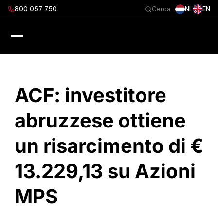
Salta
800 057 750
NL
EN
Cerca...
al
contenuto
ACF: investitore
abruzzese ottiene
un risarcimento di €
13.229,13 su Azioni
MPS