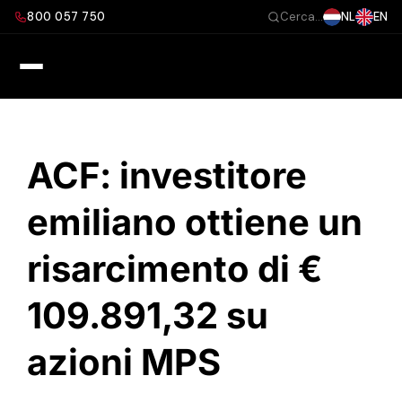
Salta
800 057 750
NL
EN
Cerca...
al
contenuto
ACF: investitore
emiliano ottiene un
risarcimento di €
109.891,32 su
azioni MPS