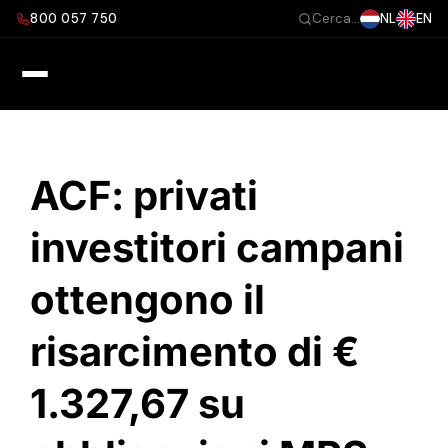
Salta
800 057 750
NL
EN
Cerca...
al
contenuto
ACF: privati
investitori campani
ottengono il
risarcimento di €
1.327,67 su