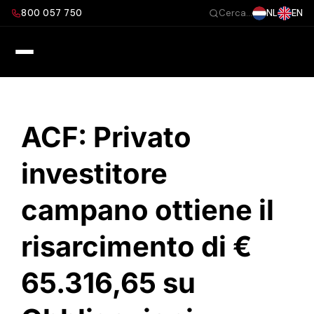
Salta
800 057 750
NL
EN
Cerca...
al
contenuto
ACF: Privato
investitore
campano ottiene il
risarcimento di €
65.316,65 su