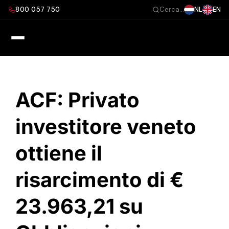
Salta
800 057 750
NL
EN
Cerca...
al
contenuto
ACF: Privato
investitore veneto
ottiene il
risarcimento di €
23.963,21 su