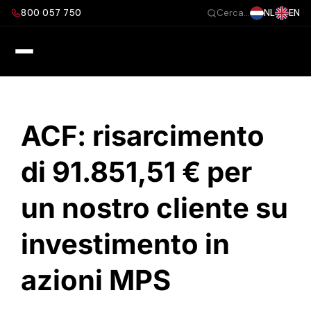
Salta
800 057 750
NL
EN
Cerca...
al
contenuto
ACF: risarcimento
di 91.851,51 € per
un nostro cliente su
investimento in
azioni MPS