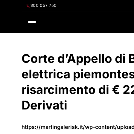
Salta
800 057 750
al
contenuto
Corte d’Appello di 
elettrica piemontes
risarcimento di € 2
Derivati
https://martingalerisk.it/wp-content/uplo