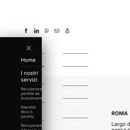
✕
Home
Chi siamo
Casi di
I nostri
successo
servizi
Recuperare
News
perdite da
investimento
Dicono di
Blacklist
noi
titoli in
ROMA
perdita
Largo d
Lavora
Recuperare