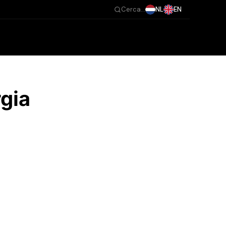
NL
EN
Cerca...
rgia