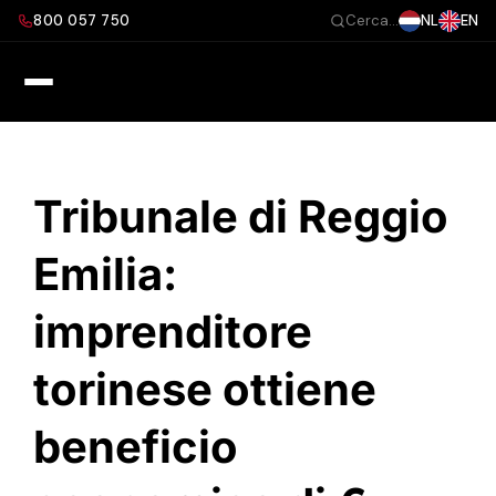
Salta
800 057 750
NL
EN
Cerca...
al
contenuto
Tribunale di Reggio
Emilia:
imprenditore
torinese ottiene
beneficio