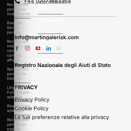
+44 02073683364
Recuperare
News
perdite da
investimento
Dicono di
Blacklist
noi
titoli in
perdita
info@martingalerisk.com
Lavora
Recuperare
interessi sui
con noi
conti
correnti
Contattaci
affidati
Registro Nazionale degli Aiuti di Stato
Recuperare
perdite da
Derivati
PRIVACY
Litigation
Funding per
aziende
Privacy Policy
Risanamento
Cookie Policy
aziendale
Le tue preferenze relative alla privacy
Recuperare
perdite da
trading