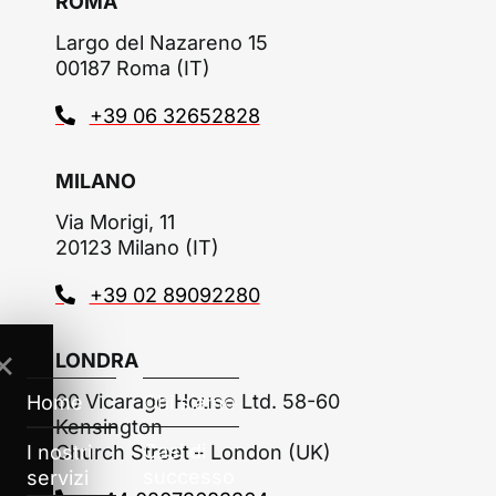
ROMA
Largo del Nazareno 15
00187 Roma (IT)
+39 06 32652828
MILANO
Via Morigi, 11
20123 Milano (IT)
+39 02 89092280
LONDRA
✕
60 Vicarage House Ltd. 58-60
Home
Chi siamo
Kensington
Casi di
I nostri
Church Street – London (UK)
successo
servizi