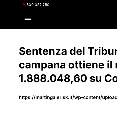
Salta
800 057 750
al
contenuto
Sentenza del Tribun
campana ottiene il 
1.888.048,60 su Co
https://martingalerisk.it/wp-content/upl