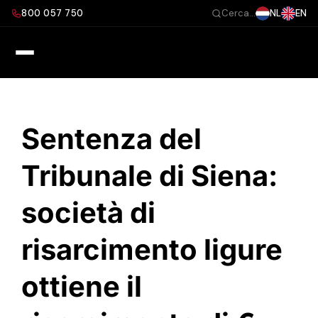
Salta
800 057 750
NL
EN
Cerca...
al
contenuto
Sentenza del
Tribunale di Siena:
società di
risarcimento ligure
ottiene il