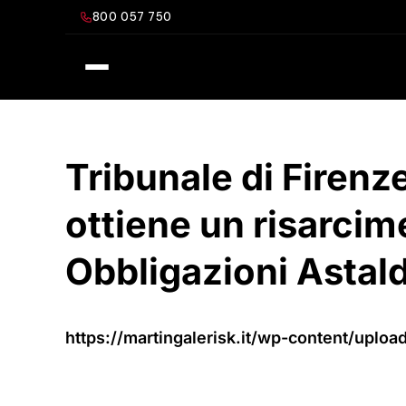
Salta
800 057 750
al
contenuto
Tribunale di Firenz
ottiene un risarcim
Obbligazioni Astal
https://martingalerisk.it/wp-content/upl