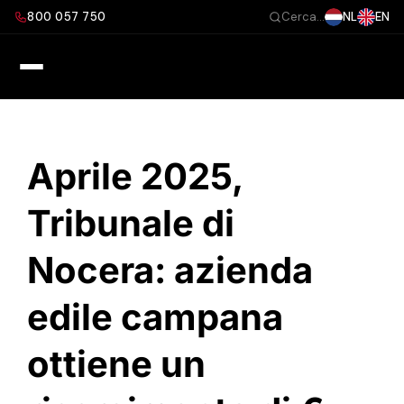
Salta
800 057 750
NL
EN
Cerca...
al
contenuto
Aprile 2025,
Tribunale di
Nocera: azienda
edile campana
ottiene un