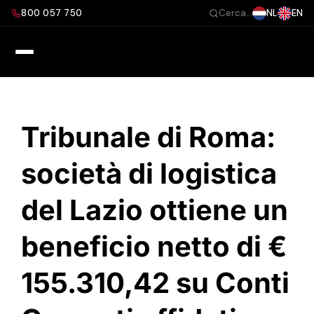
Salta
800 057 750
NL
EN
Cerca...
al
contenuto
Tribunale di Roma:
società di logistica
del Lazio ottiene un
beneficio netto di €
155.310,42 su Conti