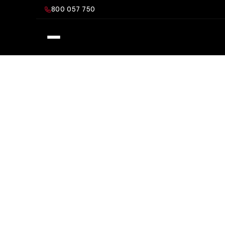
Salta
800 057 750
al
contenuto