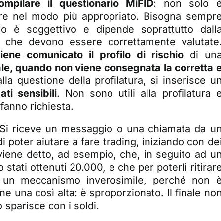
mpilare il questionario MiFID
: non solo 
ire nel modo più appropriato. Bisogna sempr
to è soggettivo e dipende soprattutto dall
, che devono essere correttamente valutate
ene comunicato il profilo di rischio
di un
le, quando non viene consegnata la corretta 
 alla questione della profilatura, si inserisce u
ati sensibili
. Non sono utili alla profilatura 
 fanno richiesta.
 Si riceve un messaggio o una chiamata da u
 poter aiutare a fare trading, iniziando con de
viene detto, ad esempio, che, in seguito ad u
stati ottenuti 20.000, e che per poterli ritirar
 di un meccanismo inverosimile, perché non 
ne una così alta: è sproporzionato. Il finale no
o sparisce con i soldi.