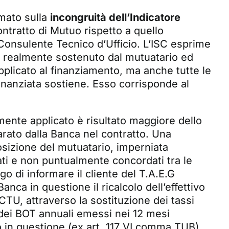
rmato sulla
incongruità dell’Indicatore
ontratto di Mutuo rispetto a quello
 Consulente Tecnico d’Ufficio. L’ISC esprime
o realmente sostenuto dal mutuatario ed
applicato al finanziamento, ma anche tutte le
inanziata sostiene. Esso corrisponde al
.
mente applicato è risultato maggiore dello
arato dalla Banca nel contratto. Una
sizione del mutuatario, imperniata
ati e non puntualmente concordati tra le
go di informare il cliente del T.A.E.G
anca in questione il ricalcolo dell’effettivo
CTU, attraverso la sostituzione dei tassi
 dei BOT annuali emessi nei 12 mesi
o in questione (ex art. 117 VI comma TUB).