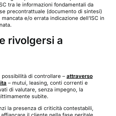
’ISC tra le informazioni fondamentali da
 fase precontrattuale (documento di sintesi)
 mancata e/o errata indicazione dell’ISC in
nata.
 rivolgersi a
a possibilità di controllare –
attraverso
ita
– mutui, leasing, conti correnti e
ati di valutare, senza impegno, la
egittimamente subìte.
zi la presenza di criticità contestabili,
ffiancare il cliente nella fase peritale,