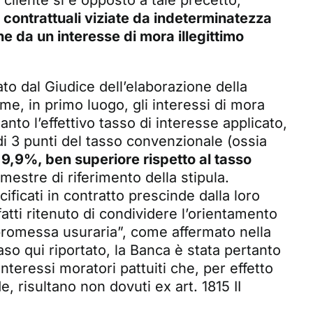
cliente si è opposto a tale precetto,
e contrattuali viziate da indeterminatezza
he da un interesse di mora illegittimo
ato dal Giudice dell’elaborazione della
me, in primo luogo, gli interessi di mora
anto l’effettivo tasso di interesse applicato,
di 3 punti del tasso convenzionale (ossia
 9,9%, ben superiore rispetto al tasso
imestre di riferimento della stipula.
cificati in contratto prescinde dalla loro
fatti ritenuto di condividere l’orientamento
“promessa usuraria”, come affermato nella
so qui riportato, la Banca è stata pertanto
interessi moratori pattuiti che, per effetto
de, risultano non dovuti ex art. 1815 II