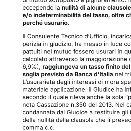
di mutuo sottoposto a pignoramento. Il 
eccependo la
nullità di alcune clausol
e/o indeterminabilità del tasso, oltre c
perché usurario.
Il Consulente Tecnico d’Ufficio, incaric
perizia in giudizio, ha messo in luce co
pattuiti nel mutuo fossero usurari in qu
calcolato attraverso la maggiorazione 
6,9%),
raggiungeva un tasso finito del
soglia previsto da Banca d’Italia
nel tr
L’usurarietà degli interessi di mora spe
materiale applicazione: il Giudice ha in
secondo il quale rileva anche la sola 
nota Cassazione n.350 del 2013. Nel ca
condannata dal Giudice a restituire gli 
della nullità della clausola che li preve
comma c.c.