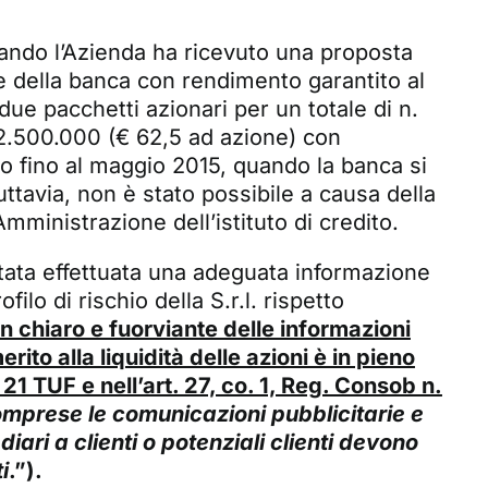
uando l’Azienda ha ricevuto una proposta
e della banca con rendimento garantito al
e pacchetti azionari per un totale di n.
 2.500.000 (€ 62,5 ad azione) con
io fino al maggio 2015, quando la banca si
ttavia, non è stato possibile a causa della
mministrazione dell’istituto di credito.
tata effettuata una adeguata informazione
ilo di rischio della S.r.l. rispetto
on chiaro e fuorviante delle informazioni
rito alla liquidità delle azioni è in pieno
21 TUF e nell’art. 27, co. 1, Reg. Consob n.
comprese le comunicazioni pubblicitarie e
iari a clienti o potenziali clienti devono
i
.”).