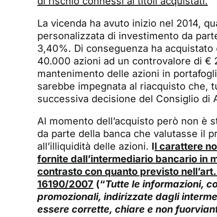
di rischio connessi ai titoli acquistati.
La vicenda ha avuto inizio nel 2014, q
personalizzata di investimento da part
3,40%. Di conseguenza ha acquistato du
40.000 azioni ad un controvalore di €
mantenimento delle azioni in portafogl
sarebbe impegnata al riacquisto che, tu
successiva decisione del Consiglio di A
Al momento dell’acquisto però non è s
da parte della banca che valutasse il prof
all’illiquidità delle azioni.
I
l carattere n
fornite dall’intermediario bancario in me
contrasto con quanto previsto nell’art. 
16190/2007
(“
Tutte le informazioni, 
promozionali, indirizzate dagli intermed
essere corrette, chiare e non fuorviant