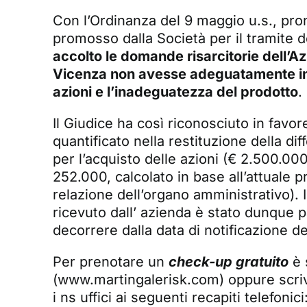
Con l’Ordinanza del 9 maggio u.s., pron
promosso dalla Società per il tramite de
accolto le domande risarcitorie dell’A
Vicenza non avesse adeguatamente infor
azioni e l’inadeguatezza del prodotto
.
Il Giudice ha così riconosciuto in favor
quantificato nella restituzione della di
per l’acquisto delle azioni (€ 2.500.000
252.000, calcolato in base all’attuale p
relazione dell’organo amministrativo)
ricevuto dall’ azienda è stato dunque pa
decorrere dalla data di notificazione de
Per prenotare un
check-up gratuito
è 
(
www.martingalerisk.com
) oppure scr
i ns uffici ai seguenti recapiti telefonici