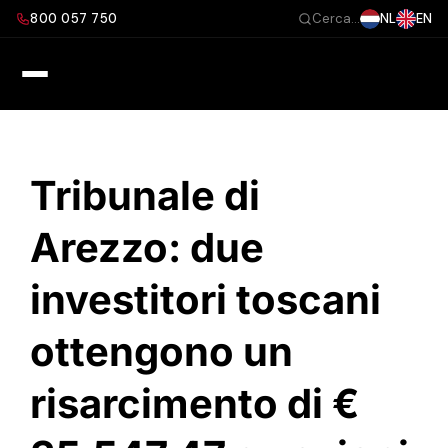
Salta
800 057 750
NL
EN
Cerca...
al
contenuto
Tribunale di
Arezzo: due
investitori toscani
ottengono un
risarcimento di €